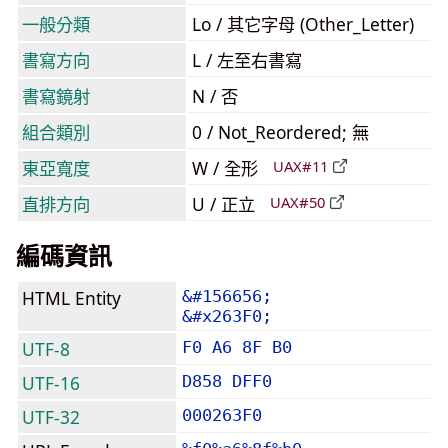
一般分類
Lo / 其它字母 (Other_Letter)
書寫方向
L / 左至右書寫
書寫鏡射
N / 否
組合類別
0 / Not_Reordered; 無
東亞寬度
W / 全形
UAX#11
直排方向
U / 正立
UAX#50
編碼資訊
HTML Entity
&#156656;
&#x263F0;
UTF-8
F0 A6 8F B0
UTF-16
D858 DFF0
UTF-32
000263F0