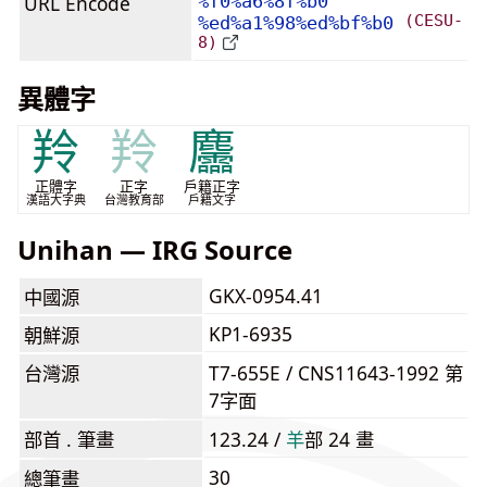
URL Encode
%f0%a6%8f%b0
(CESU-
%ed%a1%98%ed%bf%b0
8)
異體字
羚
羚
麢
正體字
正字
戶籍正字
漢語大字典
台灣教育部
戶籍文字
Unihan — IRG Source
GKX-0954.41
中國源
KP1-6935
朝鮮源
台灣源
T7-655E / CNS11643-1992 第
7字面
部首 . 筆畫
123.24 /
⽺
部 24 畫
30
總筆畫