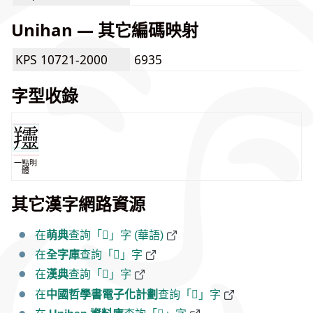
Unihan — 其它編碼映射
KPS 10721-2000
6935
字型收錄
一點明
體
其它漢字網路資源
在
萌典
查詢「𦏰」字 (華語)
在
全字庫
查詢「𦏰」字
在
漢典
查詢「𦏰」字
在
中國哲學書電子化計劃
查詢「𦏰」字