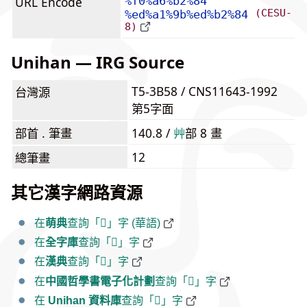
URL Encode
%f0%a6%b2%84
(CESU-
%ed%a1%9b%ed%b2%84
8)
Unihan — IRG Source
T5-3B58 / CNS11643-1992
台灣源
第5字面
部首 . 筆畫
140.8 /
⾋
部 8 畫
12
總筆畫
其它漢字網路資源
在
萌典
查詢「𦲄」字 (華語)
在
全字庫
查詢「𦲄」字
在
漢典
查詢「𦲄」字
在
中國哲學書電子化計劃
查詢「𦲄」字
在
Unihan 資料庫
查詢「𦲄」字