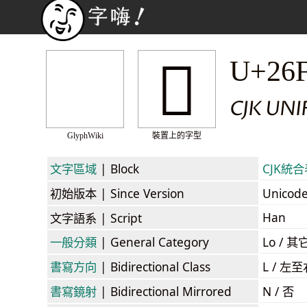
𦽝
U+26
CJK UN
GlyphWiki
裝置上的字型
文字區域
| Block
CJK統合表
初始版本
| Since Version
Unicod
Han
文字語系
| Script
一般分類
| General Category
Lo / 其它
書寫方向
| Bidirectional Class
L / 左
書寫鏡射
| Bidirectional Mirrored
N / 否