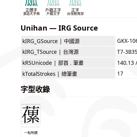
蓏
蓏
蓏
正體字
戶籍正字
正字
漢語大字典
戶籍文字
台灣教育部
Unihan — IRG Source
GKX-10
kIRG_GSource |
中國源
kIRG_TSource |
台灣源
T7-3B3
kRSUnicode |
部首 . 筆畫
140.13 
17
kTotalStrokes |
總筆畫
字型收錄
一點明體