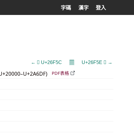
字碼
漢字
登入
𝄜
← 𦽜 U+26F5C
U+26F5E 𦽞 →
U+20000–U+2A6DF)
PDF表格