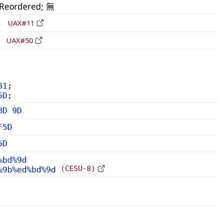
_Reordered; 無
形
UAX#11
立
UAX#50
81;
5D;
BD 9D
F5D
5D
%bd%9d
(CESU-8)
%9b%ed%bd%9d