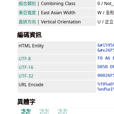
組合類別
| Combining Class
0 / Not
東亞寬度
| East Asian Width
W / 全
直排方向
| Vertical Orientation
U / 正
編碼資訊
HTML Entity
&#1595
&#x26F
UTF-8
F0 A6 
UTF-16
D85B D
UTF-32
00026F
URL Encode
%f0%a6
%ed%a1
異體字