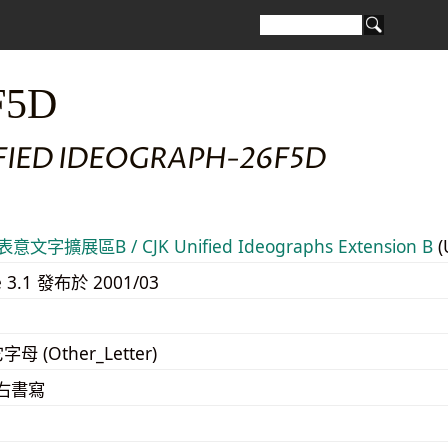
F5D
IFIED IDEOGRAPH-26F5D
意文字擴展區B / CJK Unified Ideographs Extension B
(
e 3.1 發布於 2001/03
字母 (Other_Letter)
至右書寫