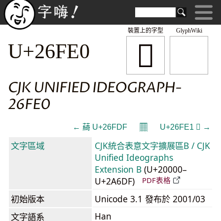
裝置上的字型
GlyphWiki
𦿠
U+26FE0
CJK UNIFIED IDEOGRAPH-
26FE0
𝄜
← 𦿟 U+26FDF
U+26FE1 𦿡 →
文字區域
CJK統合表意文字擴展區B / CJK
Unified Ideographs
Extension B
(U+20000–
U+2A6DF)
PDF表格
初始版本
Unicode 3.1 發布於 2001/03
Han
文字語系