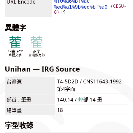
URL Encode
%f0%a6%bf%a0
(CESU-
%ed%a1%9b%ed%bf%a0
8)
異體字
蒮
蒮
戶籍正字
正字
戶籍文字
台灣教育部
Unihan — IRG Source
T4-5D2D / CNS11643-1992
台灣源
第4字面
部首 . 筆畫
140.14 /
⾋
部 14 畫
18
總筆畫
字型收錄