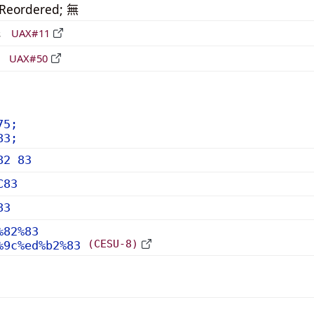
_Reordered; 無
形
UAX#11
立
UAX#50
75;
83;
82 83
C83
83
%82%83
(CESU-8)
%9c%ed%b2%83