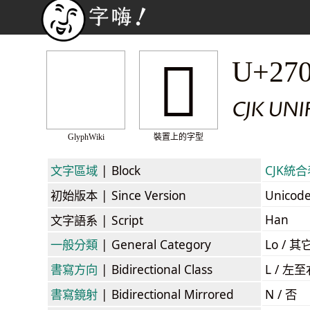
𧂃
U+27
CJK UN
GlyphWiki
裝置上的字型
文字區域
| Block
CJK統合表
初始版本
| Since Version
Unicod
Han
文字語系
| Script
一般分類
| General Category
Lo / 其它
書寫方向
| Bidirectional Class
L / 左
書寫鏡射
| Bidirectional Mirrored
N / 否