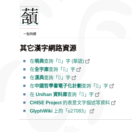
一點明體
其它漢字網路資源
在
萌典
查詢「𧂃」字 (華語)
在
全字庫
查詢「𧂃」字
在
漢典
查詢「𧂃」字
在
中國哲學書電子化計劃
查詢「𧂃」字
在
Unihan 資料庫
查詢「𧂃」字
CHISE Project
的表意文字描述等資料
GlyphWiki
上的「u27083」