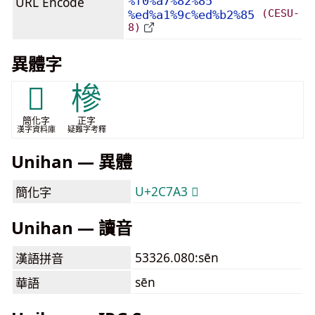
URL Encode
%f0%a7%82%85
(CESU-
%ed%a1%9c%ed%b2%85
8)
異體字
𬞣
槮
簡化字
正字
漢字資料庫
疑難字考釋
Unihan — 異體
U+2C7A3 𬞣
簡化字
Unihan — 讀音
53326.080:sēn
漢語拼音
sēn
華語