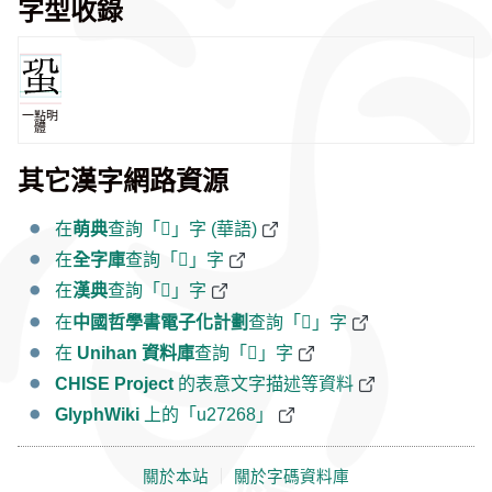
字型收錄
一點明
體
其它漢字網路資源
在
萌典
查詢「𧉨」字 (華語)
在
全字庫
查詢「𧉨」字
在
漢典
查詢「𧉨」字
在
中國哲學書電子化計劃
查詢「𧉨」字
在
Unihan 資料庫
查詢「𧉨」字
CHISE Project
的表意文字描述等資料
GlyphWiki
上的「u27268」
關於本站
｜
關於字碼資料庫