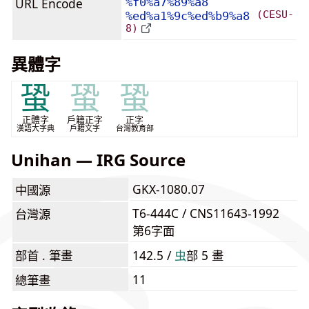
URL Encode
%f0%a7%89%a8
(CESU-
%ed%a1%9c%ed%b9%a8
8)
異體字
蛩
蛩
蛩
正體字
戶籍正字
正字
漢語大字典
戶籍文字
台灣教育部
Unihan — IRG Source
GKX-1080.07
中國源
T6-444C / CNS11643-1992
台灣源
第6字面
部首 . 筆畫
142.5 /
⾍
部 5 畫
11
總筆畫