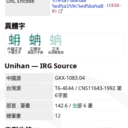
URL Encode
%f0%a7%8a%a8
(CESU-
%ed%a1%9c%ed%ba%a8
8)
異體字
蚦
蚺
蚺
戶籍正字
正體字
正字
戶籍文字
漢語大字典
台灣教育部
Unihan — IRG Source
GKX-1083.04
中國源
台灣源
T6-4E44 / CNS11643-1992 第
6字面
部首 . 筆畫
142.6 /
⾍
部 6 畫
12
總筆畫