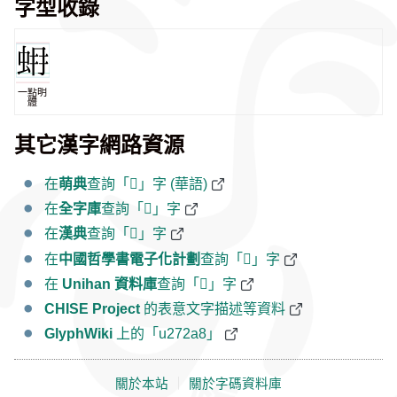
字型收錄
一點明
體
其它漢字網路資源
在
萌典
查詢「𧊨」字 (華語)
在
全字庫
查詢「𧊨」字
在
漢典
查詢「𧊨」字
在
中國哲學書電子化計劃
查詢「𧊨」字
在
Unihan 資料庫
查詢「𧊨」字
CHISE Project
的表意文字描述等資料
GlyphWiki
上的「u272a8」
關於本站
｜
關於字碼資料庫