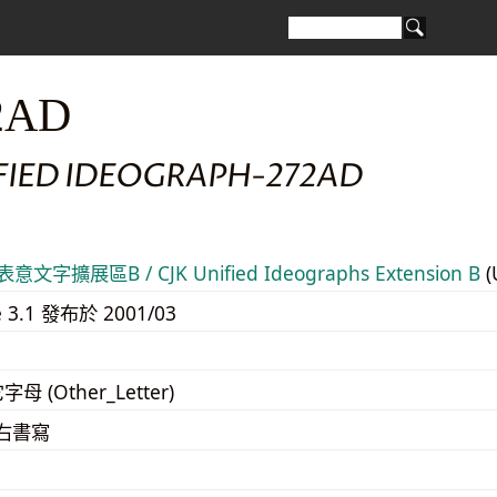
2AD
IFIED IDEOGRAPH-272AD
意文字擴展區B / CJK Unified Ideographs Extension B
(
e 3.1 發布於 2001/03
字母 (Other_Letter)
至右書寫