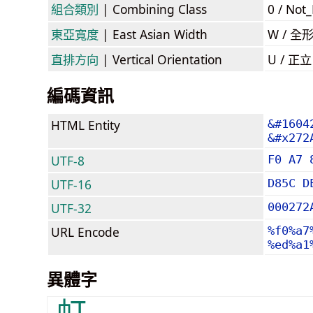
組合類別
| Combining Class
0 / Not
東亞寬度
| East Asian Width
W / 全
直排方向
| Vertical Orientation
U / 正
編碼資訊
HTML Entity
&#1604
&#x272
UTF-8
F0 A7 
UTF-16
D85C D
UTF-32
000272
URL Encode
%f0%a7
%ed%a1
異體字