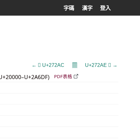
字碼
漢字
登入
𝄜
← 𧊬 U+272AC
U+272AE 𧊮 →
U+20000–U+2A6DF)
PDF表格