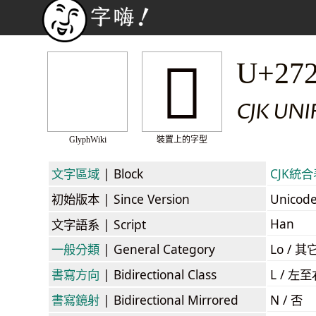
𧊭
U+27
CJK UN
GlyphWiki
裝置上的字型
文字區域
| Block
CJK統合表
初始版本
| Since Version
Unicod
Han
文字語系
| Script
一般分類
| General Category
Lo / 其它
書寫方向
| Bidirectional Class
L / 左
書寫鏡射
| Bidirectional Mirrored
N / 否