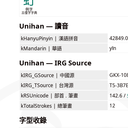
虰
例字
古僮字字典
Unihan — 讀音
42849.0
kHanyuPinyin |
漢語拼音
yīn
kMandarin |
華語
Unihan — IRG Source
GKX-10
kIRG_GSource |
中國源
kIRG_TSource |
台灣源
T5-3B7
kRSUnicode |
部首 . 筆畫
142.6 /
12
kTotalStrokes |
總筆畫
字型收錄