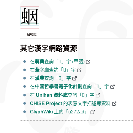
一點明體
其它漢字網路資源
在
萌典
查詢「𧊭」字 (華語)
在
全字庫
查詢「𧊭」字
在
漢典
查詢「𧊭」字
在
中國哲學書電子化計劃
查詢「𧊭」字
在
Unihan 資料庫
查詢「𧊭」字
CHISE Project
的表意文字描述等資料
GlyphWiki
上的「u272ad」