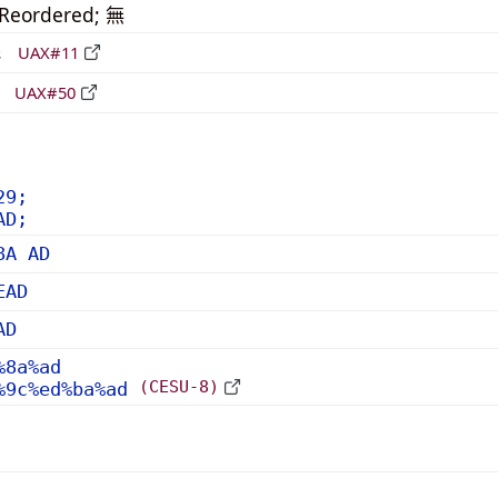
_Reordered; 無
形
UAX#11
立
UAX#50
29;
AD;
8A AD
EAD
AD
%8a%ad
(CESU-8)
%9c%ed%ba%ad