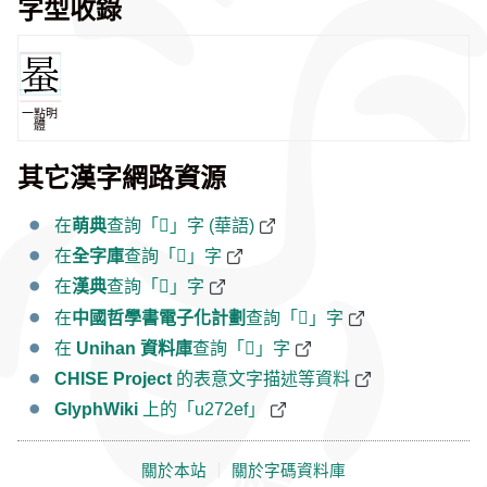
字型收錄
一點明
體
其它漢字網路資源
在
萌典
查詢「𧋯」字 (華語)
在
全字庫
查詢「𧋯」字
在
漢典
查詢「𧋯」字
在
中國哲學書電子化計劃
查詢「𧋯」字
在
Unihan 資料庫
查詢「𧋯」字
CHISE Project
的表意文字描述等資料
GlyphWiki
上的「u272ef」
關於本站
｜
關於字碼資料庫