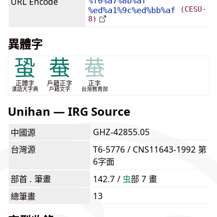
URL Encode
%f0%a7%8b%af
(CESU-
%ed%a1%9c%ed%bb%af
8)
異體字
蛩
蛬
蛬
正體字
戶籍正字
正字
漢語大字典
戶籍文字
台灣教育部
Unihan — IRG Source
GHZ-42855.05
中國源
台灣源
T6-5776 / CNS11643-1992 第
6字面
部首 . 筆畫
142.7 /
⾍
部 7 畫
13
總筆畫