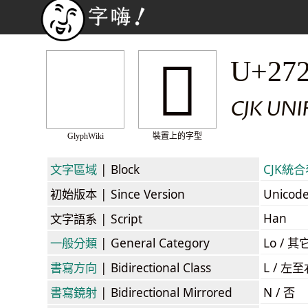
𧋲
U+27
CJK UNI
GlyphWiki
裝置上的字型
文字區域
| Block
CJK統合表
初始版本
| Since Version
Unicod
Han
文字語系
| Script
一般分類
| General Category
Lo / 其它
書寫方向
| Bidirectional Class
L / 左
書寫鏡射
| Bidirectional Mirrored
N / 否