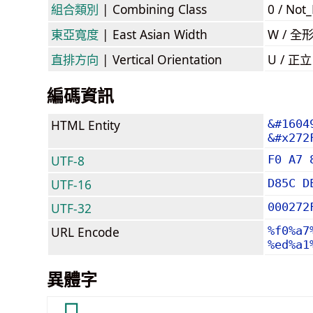
組合類別
| Combining Class
0 / Not
東亞寬度
| East Asian Width
W / 全
直排方向
| Vertical Orientation
U / 正
編碼資訊
HTML Entity
&#1604
&#x272
UTF-8
F0 A7 
UTF-16
D85C D
UTF-32
000272
URL Encode
%f0%a7
%ed%a1
異體字