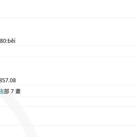
80:běi
857.08
⾍
部 7 畫