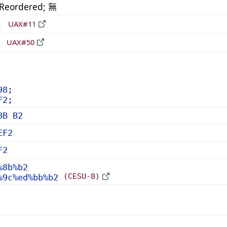
_Reordered; 無
形
UAX#11
立
UAX#50
98;
F2;
8B B2
EF2
F2
%8b%b2
(CESU-8)
%9c%ed%bb%b2