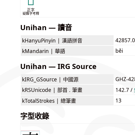
𧋛
正字
疑難字考釋
Unihan — 讀音
42857.0
kHanyuPinyin |
漢語拼音
běi
kMandarin |
華語
Unihan — IRG Source
GHZ-42
kIRG_GSource |
中國源
kRSUnicode |
部首 . 筆畫
142.7 /
13
kTotalStrokes |
總筆畫
字型收錄