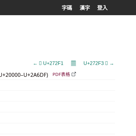
字碼
漢字
登入
𝄜
← 𧋱 U+272F1
U+272F3 𧋳 →
U+20000–U+2A6DF)
PDF表格