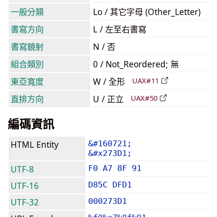
一般分類
Lo / 其它字母 (Other_Letter)
書寫方向
L / 左至右書寫
書寫鏡射
N / 否
組合類別
0 / Not_Reordered; 無
東亞寬度
W / 全形
UAX#11
直排方向
U / 正立
UAX#50
編碼資訊
HTML Entity
&#160721;
&#x273D1;
UTF-8
F0 A7 8F 91
UTF-16
D85C DFD1
UTF-32
000273D1