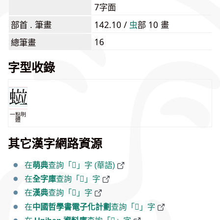
7字面
部首 . 筆畫
142.10 /
⾍
部 10 畫
16
總筆畫
字型收錄
一點明
體
其它漢字網路資源
在
萌典
查詢「𧏑」字 (華語)
在
全字庫
查詢「𧏑」字
在
漢典
查詢「𧏑」字
在
中國哲學書電子化計劃
查詢「𧏑」字