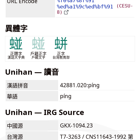
URL Encode
%f0%a7%8f%91
(CESU-
%ed%a1%9c%ed%bf%91
8)
異體字
䗒
䗒
蛢
正體字
戶籍正字
正字
漢語大字典
戶籍文字
台灣教育部
Unihan — 讀音
42881.020:píng
漢語拼音
píng
華語
Unihan — IRG Source
GKX-1094.23
中國源
台灣源
T7-3263 / CNS11643-1992 第