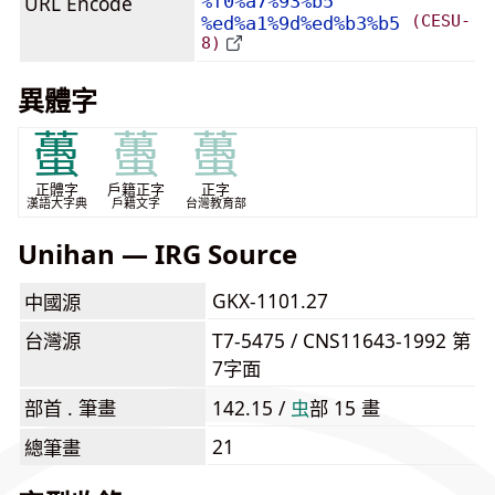
URL Encode
%f0%a7%93%b5
(CESU-
%ed%a1%9d%ed%b3%b5
8)
異體字
蠆
蠆
蠆
正體字
戶籍正字
正字
漢語大字典
戶籍文字
台灣教育部
Unihan — IRG Source
GKX-1101.27
中國源
台灣源
T7-5475 / CNS11643-1992 第
7字面
部首 . 筆畫
142.15 /
⾍
部 15 畫
21
總筆畫