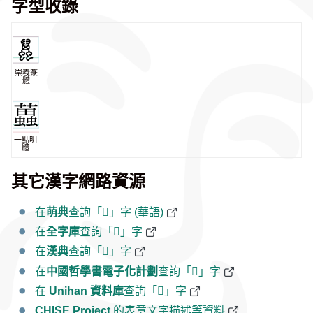
字型收錄
崇羲篆
體
一點明
體
其它漢字網路資源
在
萌典
查詢「𧓵」字 (華語)
在
全字庫
查詢「𧓵」字
在
漢典
查詢「𧓵」字
在
中國哲學書電子化計劃
查詢「𧓵」字
在
Unihan 資料庫
查詢「𧓵」字
CHISE Project
的表意文字描述等資料