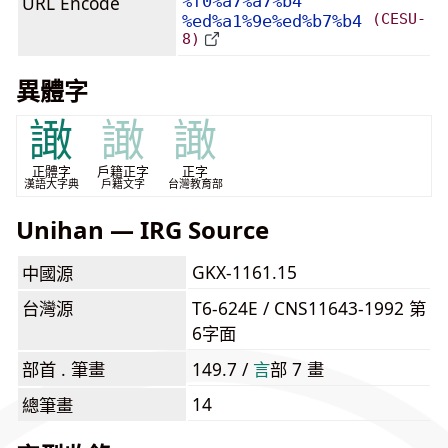
URL Encode
%f0%a7%a7%b4
(CESU-
%ed%a1%9e%ed%b7%b4
8)
異體字
譀
譀
譀
正體字
戶籍正字
正字
漢語大字典
戶籍文字
台灣教育部
Unihan — IRG Source
GKX-1161.15
中國源
台灣源
T6-624E / CNS11643-1992 第
6字面
部首 . 筆畫
149.7 /
⾔
部 7 畫
14
總筆畫