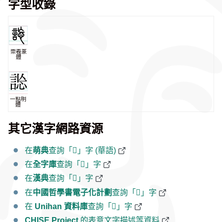
字型收錄
崇羲篆
體
一點明
體
其它漢字網路資源
在
萌典
查詢「𧧴」字 (華語)
在
全字庫
查詢「𧧴」字
在
漢典
查詢「𧧴」字
在
中國哲學書電子化計劃
查詢「𧧴」字
在
Unihan 資料庫
查詢「𧧴」字
CHISE Project
的表意文字描述等資料