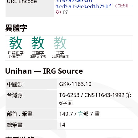
URL Encode
%f0%a7%a7%bf
(CESU-
%ed%a1%9e%ed%b7%bf
8)
異體字
敎
教
教
戶籍正字
正體字
正字
戶籍文字
漢語大字典
台灣教育部
Unihan — IRG Source
GKX-1163.10
中國源
台灣源
T6-6253 / CNS11643-1992 第
6字面
部首 . 筆畫
149.7 /
⾔
部 7 畫
14
總筆畫