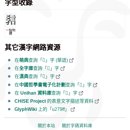
字型收錄
一點明
體
其它漢字網路資源
在
萌典
查詢「𧧿」字 (華語)
在
全字庫
查詢「𧧿」字
在
漢典
查詢「𧧿」字
在
中國哲學書電子化計劃
查詢「𧧿」字
在
Unihan 資料庫
查詢「𧧿」字
CHISE Project
的表意文字描述等資料
GlyphWiki
上的「u279ff」
關於本站
｜
關於字碼資料庫