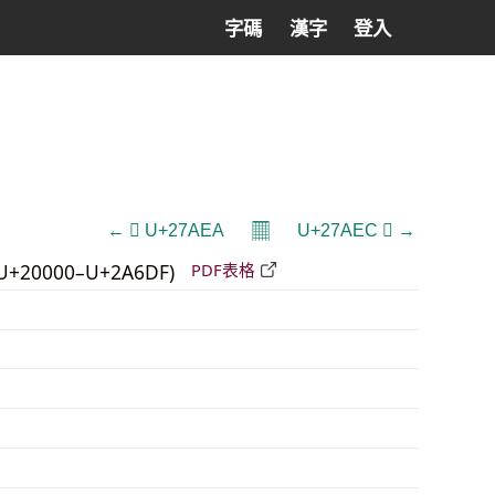
字碼
漢字
登入
𝄜
← 𧫪 U+27AEA
U+27AEC 𧫬 →
U+20000–U+2A6DF)
PDF表格