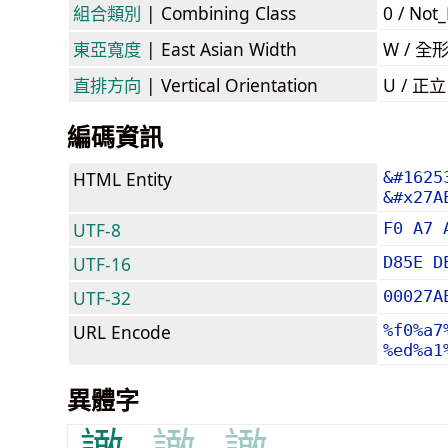
組合類別
| Combining Class
0 / Not
東亞寬度
| East Asian Width
W / 全
直排方向
| Vertical Orientation
U / 正
編碼資訊
HTML Entity
&#1625
&#x27A
UTF-8
F0 A7 
UTF-16
D85E D
UTF-32
00027A
URL Encode
%f0%a7
%ed%a1
異體字