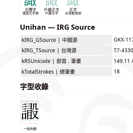
譀
譀
譀
正體字
戶籍正字
正字
漢語大字典
戶籍文字
台灣教育部
Unihan — IRG Source
GKX-11
kIRG_GSource |
中國源
kIRG_TSource |
台灣源
T7-433
kRSUnicode |
部首 . 筆畫
149.11 
18
kTotalStrokes |
總筆畫
字型收錄
一點明體