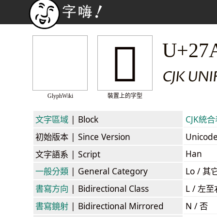
𧫫
U+27
CJK UNI
GlyphWiki
裝置上的字型
文字區域
| Block
CJK統合表
初始版本
| Since Version
Unicod
Han
文字語系
| Script
一般分類
| General Category
Lo / 其它
書寫方向
| Bidirectional Class
L / 左
書寫鏡射
| Bidirectional Mirrored
N / 否