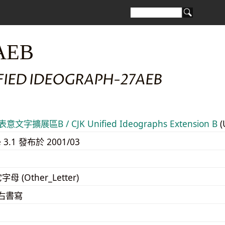
AEB
FIED IDEOGRAPH-27AEB
意文字擴展區B / CJK Unified Ideographs Extension B
(
e 3.1 發布於 2001/03
字母 (Other_Letter)
至右書寫