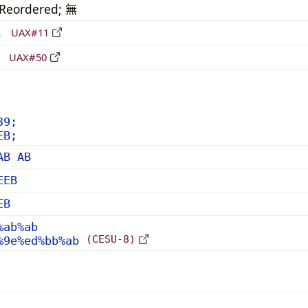
_Reordered; 無
形
UAX#11
立
UAX#50
39;
EB;
AB AB
EEB
EB
%ab%ab
(CESU-8)
%9e%ed%bb%ab