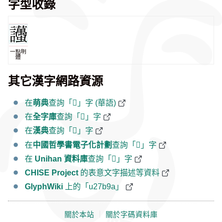
字型收錄
一點明
體
其它漢字網路資源
在
萌典
查詢「𧮚」字 (華語)
在
全字庫
查詢「𧮚」字
在
漢典
查詢「𧮚」字
在
中國哲學書電子化計劃
查詢「𧮚」字
在
Unihan 資料庫
查詢「𧮚」字
CHISE Project
的表意文字描述等資料
GlyphWiki
上的「u27b9a」
關於本站
｜
關於字碼資料庫