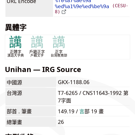
URL Encode
%f0%a7%ae%9a
(CESU-
%ed%a1%9e%ed%be%9a
8)
異體字
䜕
䜕
䜕
正體字
戶籍正字
正字
漢語大字典
戶籍文字
台灣教育部
Unihan — IRG Source
GKX-1188.06
中國源
台灣源
T7-6265 / CNS11643-1992 第
7字面
部首 . 筆畫
149.19 /
⾔
部 19 畫
26
總筆畫