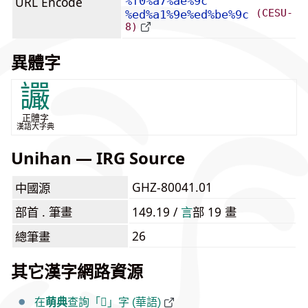
URL Encode
%f0%a7%ae%9c
(CESU-
%ed%a1%9e%ed%be%9c
8)
異體字
讝
正體字
漢語大字典
Unihan — IRG Source
GHZ-80041.01
中國源
部首 . 筆畫
149.19 /
⾔
部 19 畫
26
總筆畫
其它漢字網路資源
在
萌典
查詢「𧮜」字 (華語)