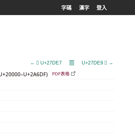
字碼
漢字
登入
𝄜
← 𧷧 U+27DE7
U+27DE9 𧷩 →
U+20000–U+2A6DF)
PDF表格