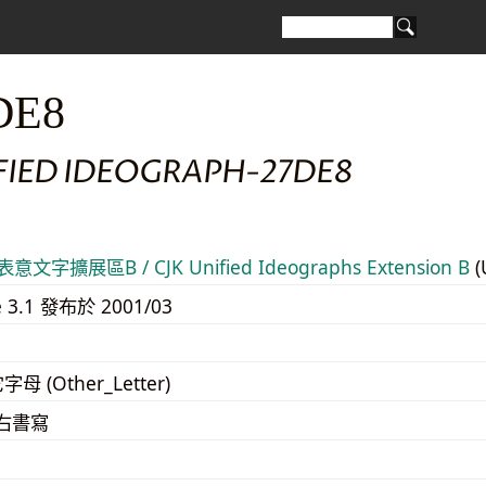
DE8
IFIED IDEOGRAPH-27DE8
意文字擴展區B / CJK Unified Ideographs Extension B
(
e 3.1 發布於 2001/03
字母 (Other_Letter)
至右書寫