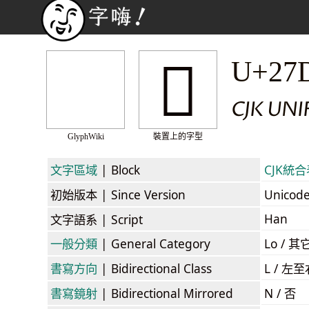
𧷨
U+27
CJK UN
GlyphWiki
裝置上的字型
文字區域
| Block
CJK統合表
初始版本
| Since Version
Unicod
Han
文字語系
| Script
一般分類
| General Category
Lo / 其它
書寫方向
| Bidirectional Class
L / 左
書寫鏡射
| Bidirectional Mirrored
N / 否