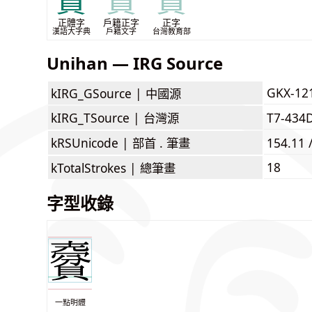
賣
賣
賣
正體字
戶籍正字
正字
漢語大字典
戶籍文字
台灣教育部
Unihan — IRG Source
GKX-12
kIRG_GSource |
中國源
kIRG_TSource |
台灣源
T7-434
kRSUnicode |
部首 . 筆畫
154.11 
18
kTotalStrokes |
總筆畫
字型收錄
一點明體