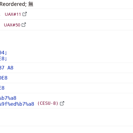
_Reordered; 無
形
UAX#11
立
UAX#50
04;
E8;
B7 A8
DE8
E8
%b7%a8
(CESU-8)
%9f%ed%b7%a8