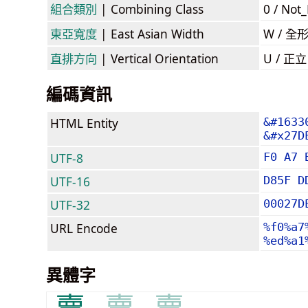
組合類別
| Combining Class
0 / Not
東亞寬度
| East Asian Width
W / 全
直排方向
| Vertical Orientation
U / 正
編碼資訊
HTML Entity
&#1633
&#x27D
UTF-8
F0 A7 
UTF-16
D85F D
UTF-32
00027D
URL Encode
%f0%a7
%ed%a1
異體字