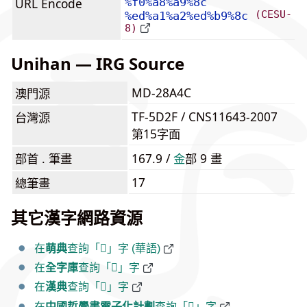
URL Encode
%f0%a8%a9%8c
(CESU-
%ed%a1%a2%ed%b9%8c
8)
Unihan — IRG Source
MD-28A4C
澳門源
TF-5D2F / CNS11643-2007
台灣源
第15字面
部首 . 筆畫
167.9 /
⾦
部 9 畫
17
總筆畫
其它漢字網路資源
在
萌典
查詢「𨩌」字 (華語)
在
全字庫
查詢「𨩌」字
在
漢典
查詢「𨩌」字
在
中國哲學書電子化計劃
查詢「𨩌」字