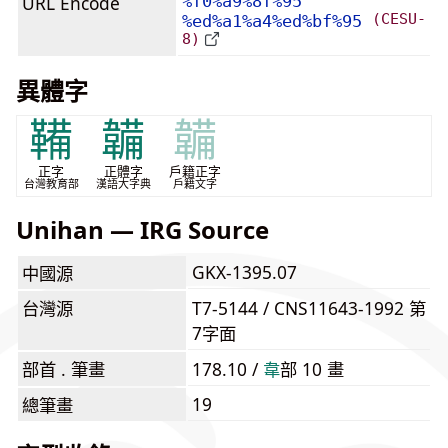
URL Encode
%f0%a9%8f%95
(CESU-
%ed%a1%a4%ed%bf%95
8)
異體字
鞴
韛
韛
正字
正體字
戶籍正字
台灣教育部
漢語大字典
戶籍文字
Unihan — IRG Source
GKX-1395.07
中國源
台灣源
T7-5144 / CNS11643-1992 第
7字面
部首 . 筆畫
178.10 /
⾱
部 10 畫
19
總筆畫