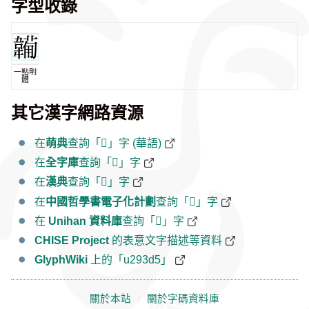
字型收錄
一點明
體
其它漢字網路資源
在
萌典
查詢「𩏕」字 (華語)
在
全字庫
查詢「𩏕」字
在
漢典
查詢「𩏕」字
在
中國哲學書電子化計劃
查詢「𩏕」字
在
Unihan 資料庫
查詢「𩏕」字
CHISE Project
的表意文字描述等資料
GlyphWiki
上的「u293d5」
關於本站
｜
關於字碼資料庫