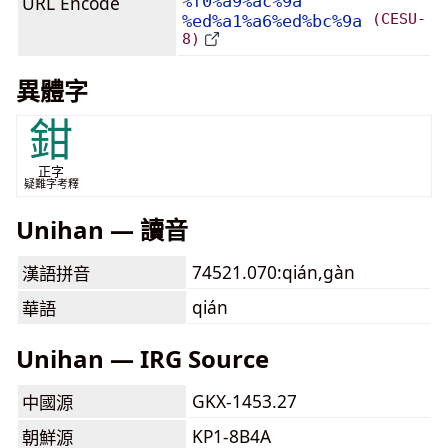
URL Encode
%f0%a9%ac%9a
(CESU-
%ed%a1%a6%ed%bc%9a
8)
異體字
鉗
正字
疑難字考釋
Unihan — 讀音
74521.070:qián,gàn
漢語拼音
qián
華語
Unihan — IRG Source
GKX-1453.27
中國源
KP1-8B4A
朝鮮源