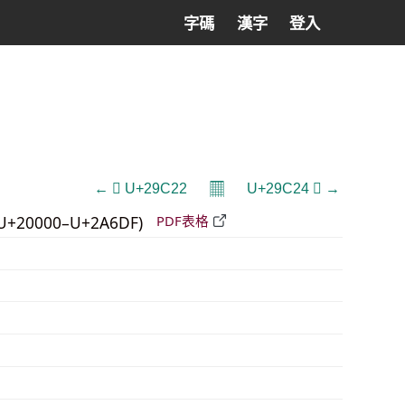
字碼
漢字
登入
𝄜
← 𩰢 U+29C22
U+29C24 𩰤 →
U+20000–U+2A6DF)
PDF表格