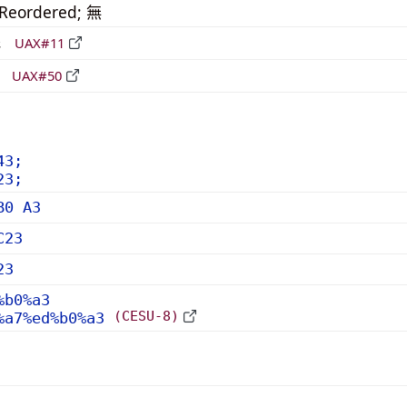
_Reordered; 無
形
UAX#11
立
UAX#50
43;
23;
B0 A3
C23
23
%b0%a3
(CESU-8)
%a7%ed%b0%a3