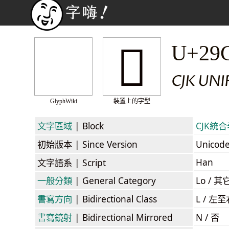
𩰣
U+29
CJK UN
GlyphWiki
裝置上的字型
文字區域
| Block
CJK統合表
初始版本
| Since Version
Unicod
Han
文字語系
| Script
一般分類
| General Category
Lo / 其它
書寫方向
| Bidirectional Class
L / 左
書寫鏡射
| Bidirectional Mirrored
N / 否