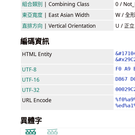
組合類別
| Combining Class
0 / Not
東亞寬度
| East Asian Width
W / 全
直排方向
| Vertical Orientation
U / 正
編碼資訊
HTML Entity
&#1710
&#x29C
UTF-8
F0 A9 
UTF-16
D867 D
UTF-32
00029C
URL Encode
%f0%a9
%ed%a1
異體字