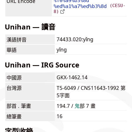
URL Encode
%f0%a9%b3%8d
(CESU-
%ed%a1%a7%ed%b3%8d
8)
Unihan — 讀音
74433.020:yǐng
漢語拼音
yǐng
華語
Unihan — IRG Source
GKX-1462.14
中國源
台灣源
T5-6049 / CNS11643-1992 第
5字面
部首 . 筆畫
194.7 /
⿁
部 7 畫
16
總筆畫
字型收錄