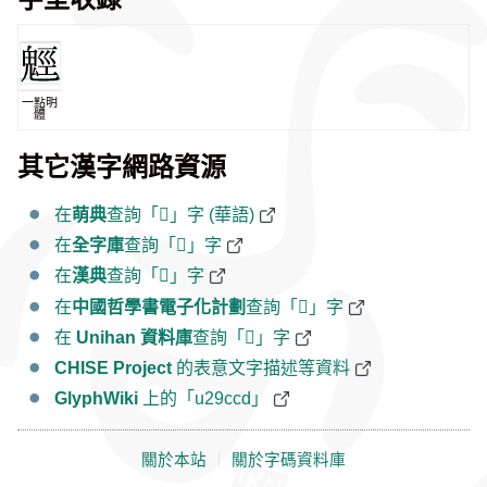
一點明
體
其它漢字網路資源
在
萌典
查詢「𩳍」字 (華語)
在
全字庫
查詢「𩳍」字
在
漢典
查詢「𩳍」字
在
中國哲學書電子化計劃
查詢「𩳍」字
在
Unihan 資料庫
查詢「𩳍」字
CHISE Project
的表意文字描述等資料
GlyphWiki
上的「u29ccd」
關於本站
｜
關於字碼資料庫