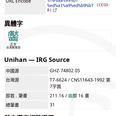
URL Encode
%f0%aa%99%bf
(CESU-
%ed%a1%a9%ed%b9%bf
8)
異體字
齾
正字
台灣教育部
Unihan — IRG Source
GHZ-74802.05
中國源
台灣源
T7-6624 / CNS11643-1992 第
7字面
部首 . 筆畫
211.16 /
⿒
部 16 畫
31
總筆畫