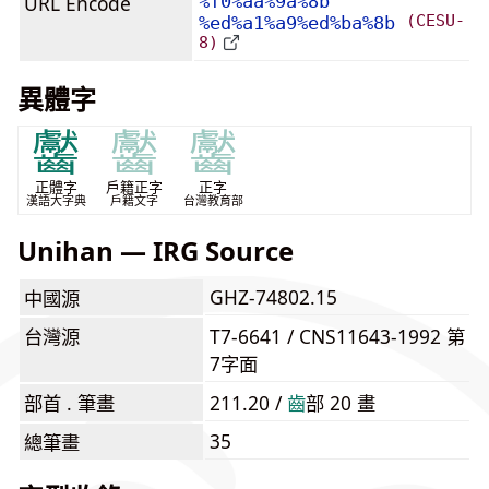
URL Encode
%f0%aa%9a%8b
(CESU-
%ed%a1%a9%ed%ba%8b
8)
異體字
齾
齾
齾
正體字
戶籍正字
正字
漢語大字典
戶籍文字
台灣教育部
Unihan — IRG Source
GHZ-74802.15
中國源
台灣源
T7-6641 / CNS11643-1992 第
7字面
部首 . 筆畫
211.20 /
⿒
部 20 畫
35
總筆畫