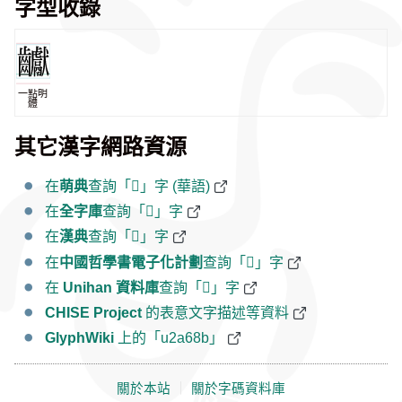
字型收錄
一點明
體
其它漢字網路資源
在
萌典
查詢「𪚋」字 (華語)
在
全字庫
查詢「𪚋」字
在
漢典
查詢「𪚋」字
在
中國哲學書電子化計劃
查詢「𪚋」字
在
Unihan 資料庫
查詢「𪚋」字
CHISE Project
的表意文字描述等資料
GlyphWiki
上的「u2a68b」
關於本站
｜
關於字碼資料庫