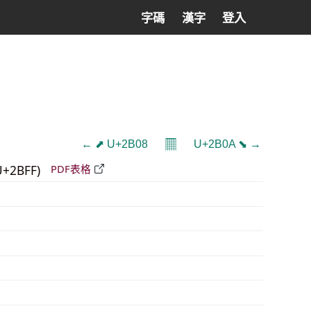
字碼
漢字
登入
𝄜
← ⬈ U+2B08
U+2B0A ⬊ →
U+2BFF)
PDF表格