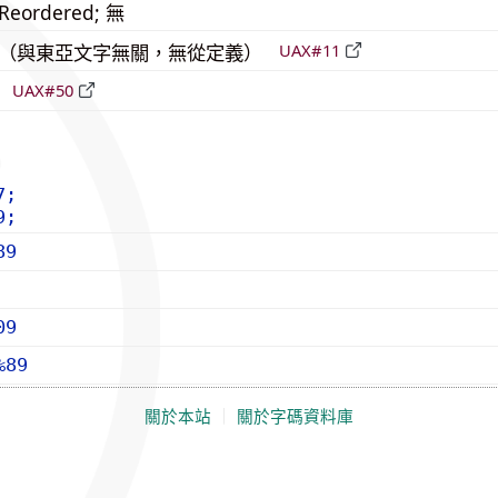
_Reordered; 無
中立（與東亞文字無關，無從定義）
UAX#11
倒
UAX#50
7;
9;
89
09
%89
關於本站
｜
關於字碼資料庫