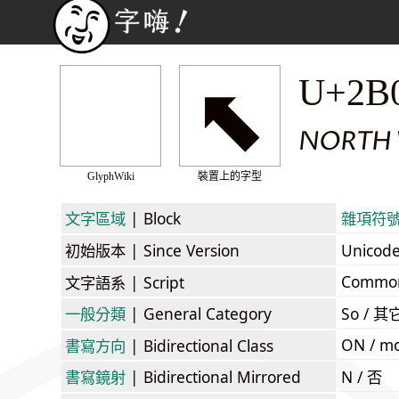
⬉
U+2B
NORTH 
GlyphWiki
裝置上的字型
文字區域
| Block
雜項符號和箭
初始版本
| Since Version
Unicod
Commo
文字語系
| Script
一般分類
| General Category
So / 其
ON / mo
書寫方向
| Bidirectional Class
書寫鏡射
| Bidirectional Mirrored
N / 否