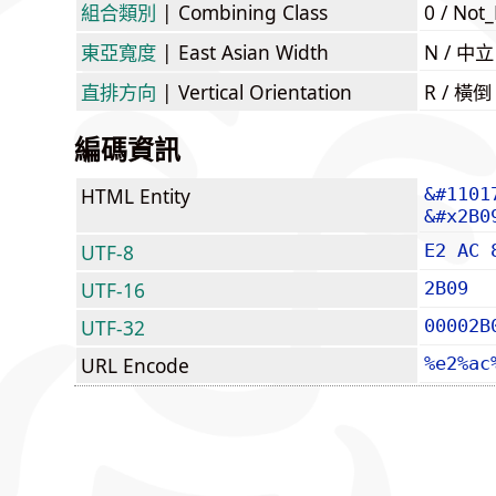
組合類別
| Combining Class
0 / Not
東亞寬度
| East Asian Width
N / 
直排方向
| Vertical Orientation
R / 橫
編碼資訊
HTML Entity
&#1101
&#x2B0
UTF-8
E2 AC 
UTF-16
2B09
UTF-32
00002B
URL Encode
%e2%ac