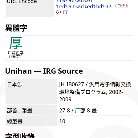
URL Encode
%f0%ab%9d%97
(CESU-
%ed%a1%ad%ed%bd%97
8)
異體字
厚
戶籍正字
戶籍文字
Unihan — IRG Source
日本源
JH-IB0627 / 汎用電子情報交換
環境整備プログラム, 2002-
2009
部首 . 筆畫
27.8 /
⼚
部 8 畫
10
總筆畫
字型收錄