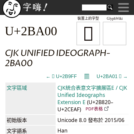
裝置上的字型
GlyphWiki
𫨀
U+2BA00
CJK UNIFIED IDEOGRAPH-
2BA00
𝄜
← 𫧿 U+2B9FF
U+2BA01 𫨁 →
文字區域
CJK統合表意文字擴展區E / CJK
Unified Ideographs
Extension E
(U+2B820–
U+2CEAF)
PDF表格
初始版本
Unicode 8.0 發布於 2015/06
Han
文字語系