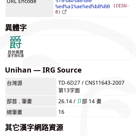
URL Encode
%f0%ab%a8%80
(CESU-
%ed%a1%ae%ed%b8%80
8)
異體字
爵
其他異體
漢字資料庫
Unihan — IRG Source
TD-6D27 / CNS11643-2007
台灣源
第13字面
部首 . 筆畫
26.14 /
⼙
部 14 畫
16
總筆畫
其它漢字網路資源