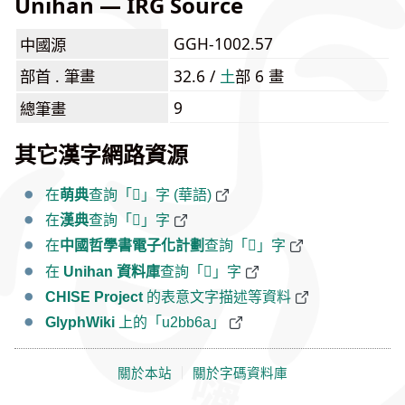
Unihan — IRG Source
GGH-1002.57
中國源
部首 . 筆畫
32.6 /
⼟
部 6 畫
9
總筆畫
其它漢字網路資源
在
萌典
查詢「𫭪」字 (華語)
在
漢典
查詢「𫭪」字
在
中國哲學書電子化計劃
查詢「𫭪」字
在
Unihan 資料庫
查詢「𫭪」字
CHISE Project
的表意文字描述等資料
GlyphWiki
上的「u2bb6a」
關於本站
｜
關於字碼資料庫