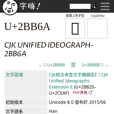
裝置上的字型
GlyphWiki
𫭪
U+2BB6A
CJK UNIFIED IDEOGRAPH-
2BB6A
𝄜
← 𫭩 U+2BB69
U+2BB6B 𫭫 →
文字區域
CJK統合表意文字擴展區E / CJK
Unified Ideographs
Extension E
(U+2B820–
U+2CEAF)
PDF表格
初始版本
Unicode 8.0 發布於 2015/06
Han
文字語系