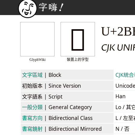
𫮄
U+2B
CJK UN
GlyphWiki
裝置上的字型
文字區域
| Block
CJK統合表
初始版本
| Since Version
Unicod
Han
文字語系
| Script
一般分類
| General Category
Lo / 其它
書寫方向
| Bidirectional Class
L / 左
書寫鏡射
| Bidirectional Mirrored
N / 否