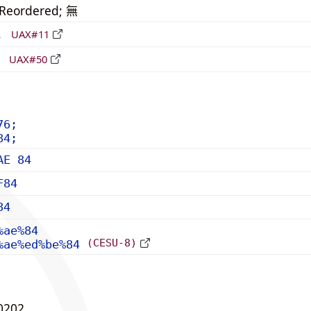
_Reordered; 無
形
UAX#11
立
UAX#50
76;
84;
AE 84
F84
84
%ae%84
(CESU-8)
%ae%ed%be%84
0202