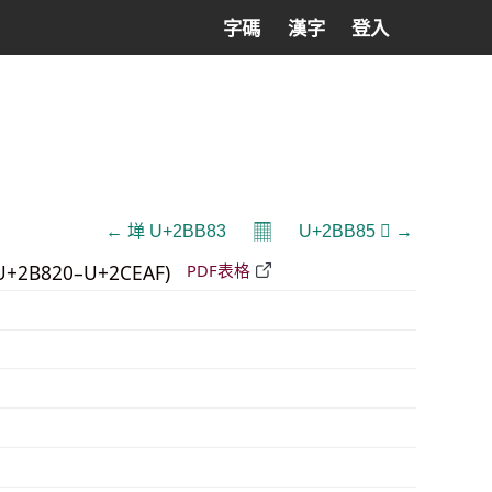
字碼
漢字
登入
𝄜
← 𫮃 U+2BB83
U+2BB85 𫮅 →
U+2B820–U+2CEAF)
PDF表格