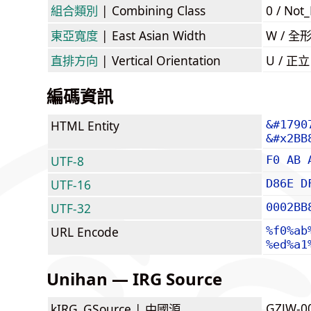
組合類別
| Combining Class
0 / Not
東亞寬度
| East Asian Width
W / 全
直排方向
| Vertical Orientation
U / 正
編碼資訊
HTML Entity
&#1790
&#x2BB
UTF-8
F0 AB 
UTF-16
D86E D
UTF-32
0002BB
URL Encode
%f0%ab
%ed%a1
Unihan — IRG Source
GZJW-0
kIRG_GSource |
中國源