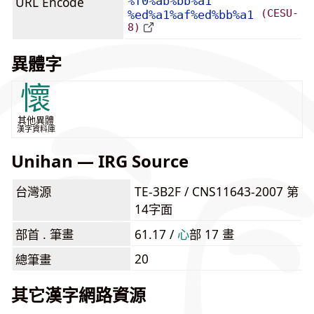
URL Encode
%f0%ab%bb%a1
(CESU-
%ed%a1%af%ed%bb%a1
8)
異體字
懷
其他異體
漢字資料庫
Unihan — IRG Source
台灣源
TE-3B2F / CNS11643-2007 第
14字面
部首 . 筆畫
61.17 /
⼼
部 17 畫
20
總筆畫
其它漢字網路資源