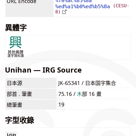
URL Encode
%f0%ac%85%8a
(CESU-
%ed%a1%b0%ed%b5%8a
8)
異體字
興
其他異體
漢字資料庫
Unihan — IRG Source
日本源
JK-65341 / 日本国字集合
部首 . 筆畫
75.16 /
⽊
部 16 畫
19
總筆畫
字型收錄