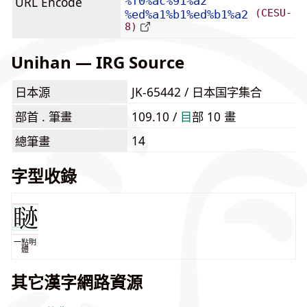
URL Encode
%f0%ac%91%a2
(CESU-
%ed%a1%b1%ed%b1%a2
8)
Unihan — IRG Source
日本源
JK-65442 / 日本国字集合
部首 . 筆畫
109.10 /
⽬
部 10 畫
14
總筆畫
字型收錄
一點明
體
其它漢字網路資源