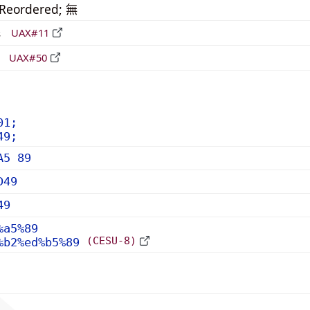
_Reordered; 無
形
UAX#11
立
UAX#50
01;
49;
A5 89
D49
49
%a5%89
(CESU-8)
%b2%ed%b5%89