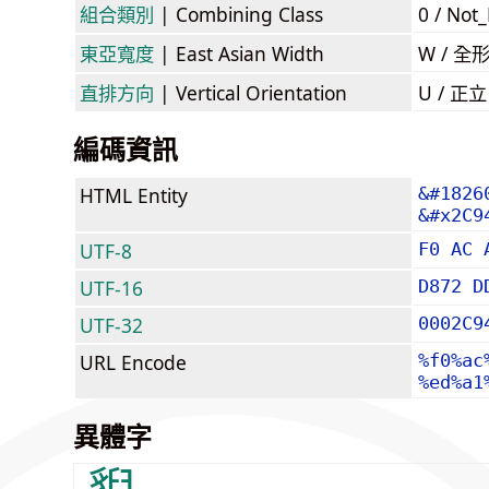
組合類別
| Combining Class
0 / Not
東亞寬度
| East Asian Width
W / 全
直排方向
| Vertical Orientation
U / 正
編碼資訊
HTML Entity
&#1826
&#x2C9
UTF-8
F0 AC 
UTF-16
D872 D
UTF-32
0002C9
URL Encode
%f0%ac
%ed%a1
異體字