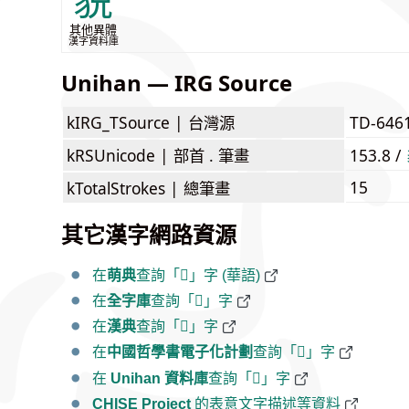
貎
其他異體
漢字資料庫
Unihan — IRG Source
kIRG_TSource |
台灣源
TD-646
kRSUnicode |
部首 . 筆畫
153.8 /
15
kTotalStrokes |
總筆畫
其它漢字網路資源
在
萌典
查詢「𬥉」字 (華語)
在
全字庫
查詢「𬥉」字
在
漢典
查詢「𬥉」字
在
中國哲學書電子化計劃
查詢「𬥉」字
在
Unihan 資料庫
查詢「𬥉」字
CHISE Project
的表意文字描述等資料