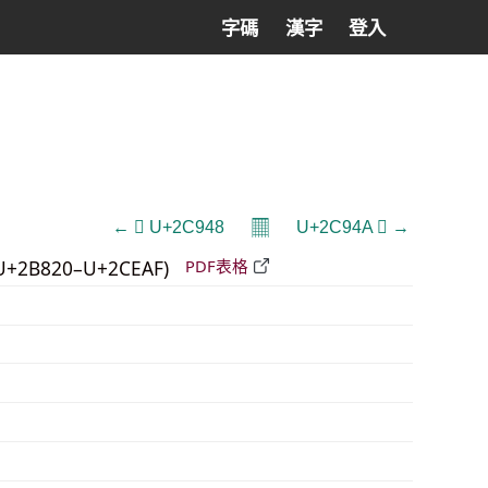
字碼
漢字
登入
𝄜
← 𬥈 U+2C948
U+2C94A 𬥊 →
U+2B820–U+2CEAF)
PDF表格