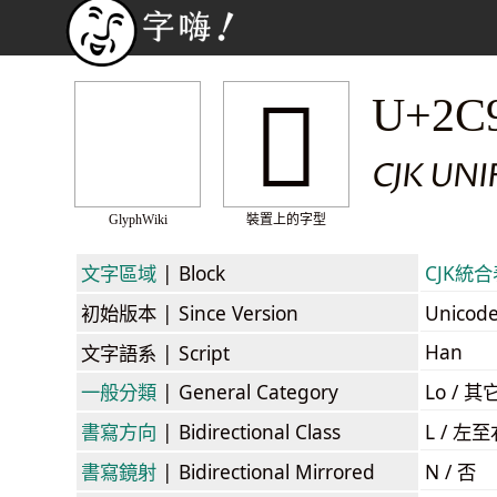
𬥉
U+2C
CJK UN
GlyphWiki
裝置上的字型
文字區域
| Block
CJK統合表
初始版本
| Since Version
Unicod
Han
文字語系
| Script
一般分類
| General Category
Lo / 其它
書寫方向
| Bidirectional Class
L / 左
書寫鏡射
| Bidirectional Mirrored
N / 否