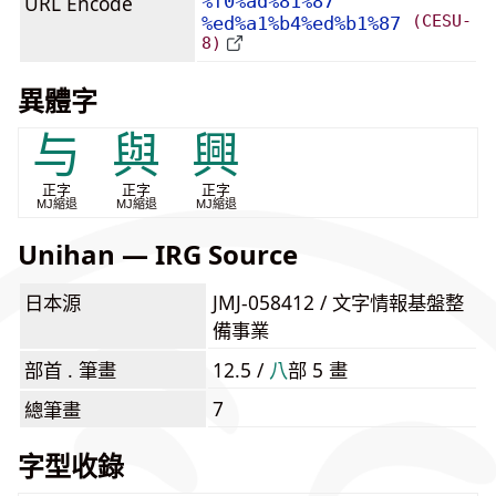
URL Encode
%f0%ad%81%87
(CESU-
%ed%a1%b4%ed%b1%87
8)
異體字
与
與
興
正字
正字
正字
MJ縮退
MJ縮退
MJ縮退
Unihan — IRG Source
日本源
JMJ-058412 / 文字情報基盤整
備事業
部首 . 筆畫
12.5 /
⼋
部 5 畫
7
總筆畫
字型收錄