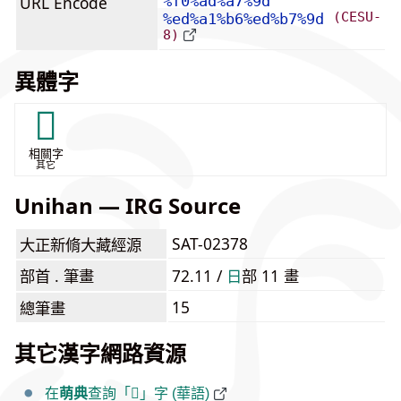
URL Encode
%f0%ad%a7%9d
(CESU-
%ed%a1%b6%ed%b7%9d
8)
異體字
𣉻
相關字
其它
Unihan — IRG Source
SAT-02378
大正新脩大藏經源
部首 . 筆畫
72.11 /
⽇
部 11 畫
15
總筆畫
其它漢字網路資源
在
萌典
查詢「𭧝」字 (華語)