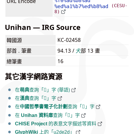
URL Encode
%f0%ad%b8%ad
(CESU-
%ed%a1%b7%ed%b8%ad
8)
Unihan — IRG Source
KC-02458
韓國源
部首 . 筆畫
94.13 /
⽝
部 13 畫
16
總筆畫
其它漢字網路資源
在
萌典
查詢「𭸭」字 (華語)
在
漢典
查詢「𭸭」字
在
中國哲學書電子化計劃
查詢「𭸭」字
在
Unihan 資料庫
查詢「𭸭」字
CHISE Project
的表意文字描述等資料
GlyphWiki
上的「u2de2d」