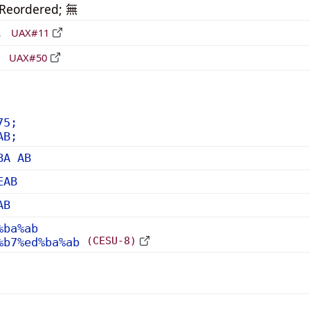
_Reordered; 無
形
UAX#11
立
UAX#50
75;
AB;
BA AB
EAB
AB
%ba%ab
(CESU-8)
%b7%ed%ba%ab