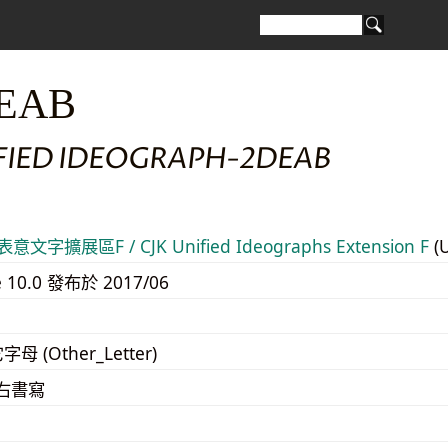
EAB
IFIED IDEOGRAPH-2DEAB
意文字擴展區F / CJK Unified Ideographs Extension F
(
e 10.0 發布於 2017/06
字母 (Other_Letter)
至右書寫