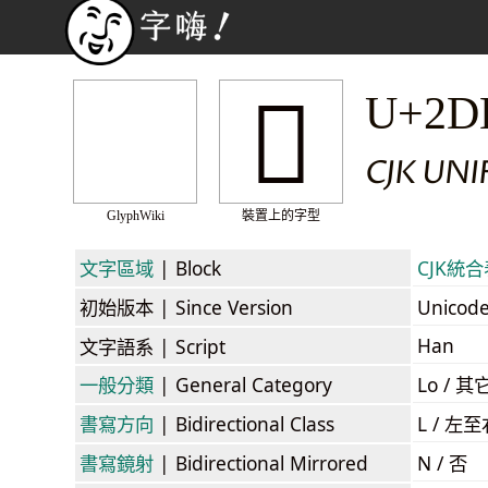
𭺫
U+2D
CJK UN
GlyphWiki
裝置上的字型
文字區域
| Block
CJK統合表
初始版本
| Since Version
Unicod
Han
文字語系
| Script
一般分類
| General Category
Lo / 其它
書寫方向
| Bidirectional Class
L / 左
書寫鏡射
| Bidirectional Mirrored
N / 否