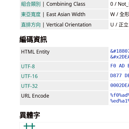
組合類別
| Combining Class
0 / Not
東亞寬度
| East Asian Width
W / 全
直排方向
| Vertical Orientation
U / 正
編碼資訊
HTML Entity
&#1880
&#x2DE
UTF-8
F0 AD 
UTF-16
D877 D
UTF-32
0002DE
URL Encode
%f0%ad
%ed%a1
異體字