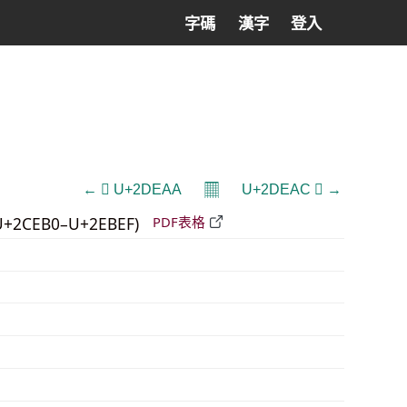
字碼
漢字
登入
𝄜
← 𭺪 U+2DEAA
U+2DEAC 𭺬 →
U+2CEB0–U+2EBEF)
PDF表格