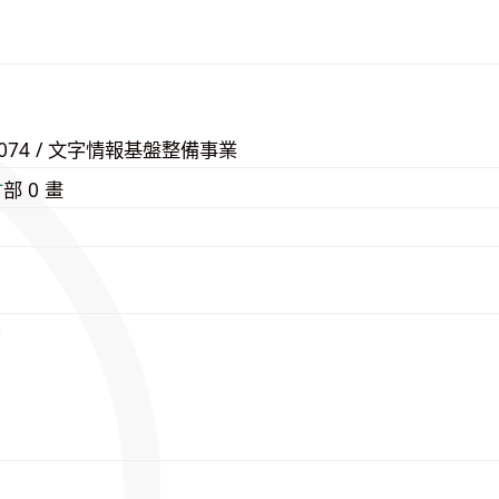
58074 / 文字情報基盤整備事業
⽢
部 0 畫