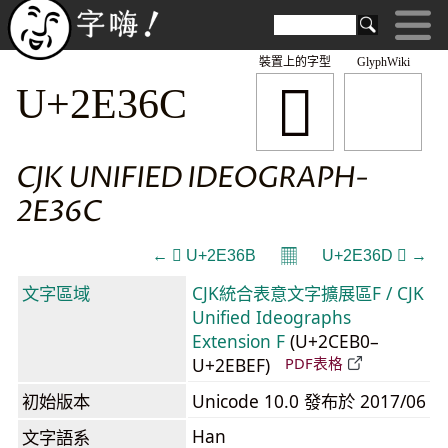
裝置上的字型
GlyphWiki
𮍬
U+2E36C
CJK UNIFIED IDEOGRAPH-
2E36C
𝄜
← 𮍫 U+2E36B
U+2E36D 𮍭 →
文字區域
CJK統合表意文字擴展區F / CJK
Unified Ideographs
Extension F
(U+2CEB0–
U+2EBEF)
PDF表格
初始版本
Unicode 10.0 發布於 2017/06
Han
文字語系