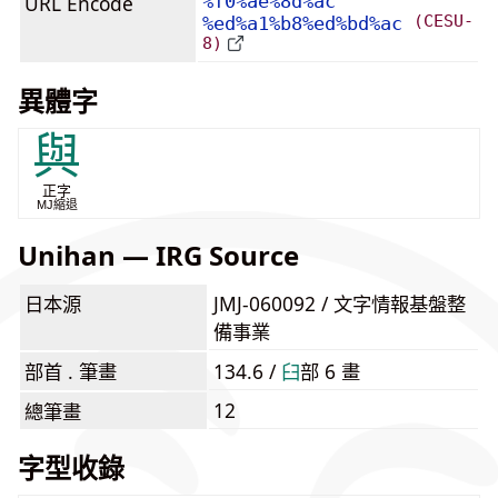
URL Encode
%f0%ae%8d%ac
(CESU-
%ed%a1%b8%ed%bd%ac
8)
異體字
與
正字
MJ縮退
Unihan — IRG Source
日本源
JMJ-060092 / 文字情報基盤整
備事業
部首 . 筆畫
134.6 /
⾅
部 6 畫
12
總筆畫
字型收錄