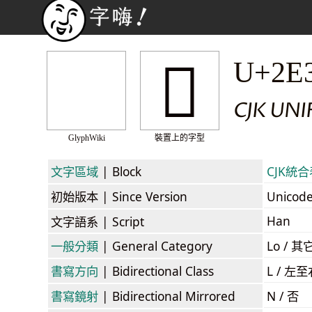
𮎦
U+2E
CJK UN
GlyphWiki
裝置上的字型
文字區域
| Block
CJK統合表
初始版本
| Since Version
Unicod
Han
文字語系
| Script
一般分類
| General Category
Lo / 其它
書寫方向
| Bidirectional Class
L / 左
書寫鏡射
| Bidirectional Mirrored
N / 否