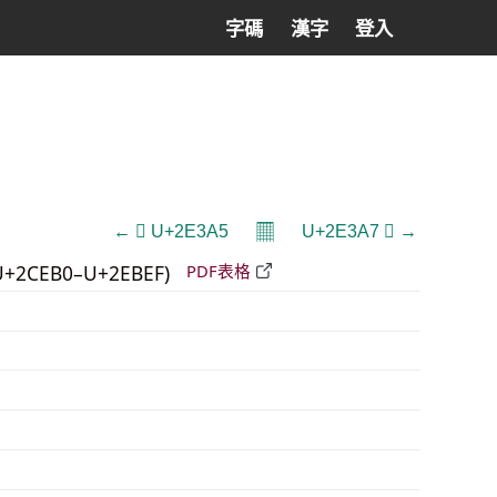
字碼
漢字
登入
𝄜
← 𮎥 U+2E3A5
U+2E3A7 𮎧 →
U+2CEB0–U+2EBEF)
PDF表格