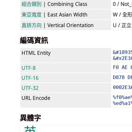
組合類別
| Combining Class
0 / Not
東亞寬度
| East Asian Width
W / 全
直排方向
| Vertical Orientation
U / 正
編碼資訊
HTML Entity
&#1893
&#x2E3
UTF-8
F0 AE 
UTF-16
D878 D
UTF-32
0002E3
URL Encode
%f0%ae
%ed%a1
異體字