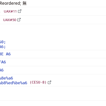
_Reordered; 無
形
UAX#11
立
UAX#50
50;
A6;
8E A6
FA6
A6
%8e%a6
(CESU-8)
%b8%ed%be%a6