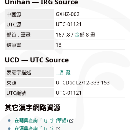
Unihan — IRG Source
GXHZ-062
中國源
UTC-01121
UTC源
部首 . 筆畫
167'.8 /
⾦
部 8 畫
13
總筆畫
UCD — UTC Source
表意字描述
⿰
钅
叕
UTCDoc L2/12-333 153
來源
UTC-01121
UTC編號
其它漢字網路資源
在
萌典
查詢「𮣵」字 (華語)
在
漢典
查詢「𮣵」字