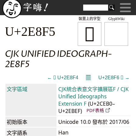
裝置上的字型
GlyphWiki
𮣵
U+2E8F5
CJK UNIFIED IDEOGRAPH-
2E8F5
𝄜
← 𮣴 U+2E8F4
U+2E8F6 𮣶 →
文字區域
CJK統合表意文字擴展區F / CJK
Unified Ideographs
Extension F
(U+2CEB0–
U+2EBEF)
PDF表格
初始版本
Unicode 10.0 發布於 2017/06
Han
文字語系