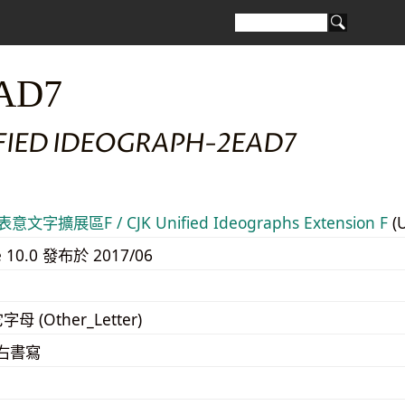
AD7
IFIED IDEOGRAPH-2EAD7
意文字擴展區F / CJK Unified Ideographs Extension F
(
e 10.0 發布於 2017/06
字母 (Other_Letter)
至右書寫