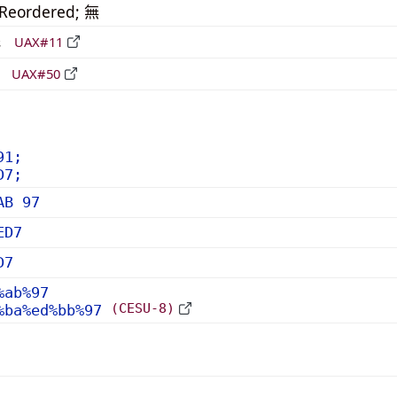
_Reordered; 無
形
UAX#11
立
UAX#50
91;
D7;
AB 97
ED7
D7
%ab%97
(CESU-8)
%ba%ed%bb%97