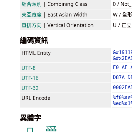
組合類別
| Combining Class
0 / Not
東亞寬度
| East Asian Width
W / 全
直排方向
| Vertical Orientation
U / 正
編碼資訊
HTML Entity
&#1911
&#x2EA
UTF-8
F0 AE 
UTF-16
D87A D
UTF-32
0002EA
URL Encode
%f0%ae
%ed%a1
異體字