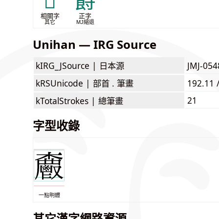
𩰦
爵
相關字
正字
其它
MJ縮退
Unihan — IRG Source
kIRG_JSource |
日本源
JMJ-0
kRSUnicode |
部首 . 筆畫
192.11 
21
kTotalStrokes |
總筆畫
字型收錄
一點明體
其它漢字網路資源