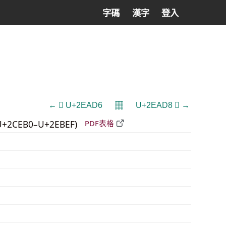
字碼
漢字
登入
𝄜
← 𮫖 U+2EAD6
U+2EAD8 𮫘 →
U+2CEB0–U+2EBEF)
PDF表格