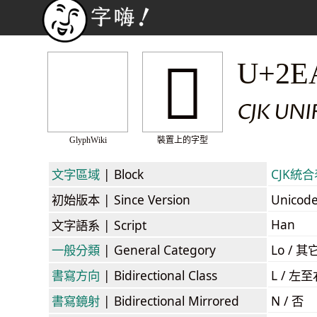
𮫗
U+2E
CJK UN
GlyphWiki
裝置上的字型
文字區域
| Block
CJK統合表
初始版本
| Since Version
Unicod
Han
文字語系
| Script
一般分類
| General Category
Lo / 其它
書寫方向
| Bidirectional Class
L / 左
書寫鏡射
| Bidirectional Mirrored
N / 否