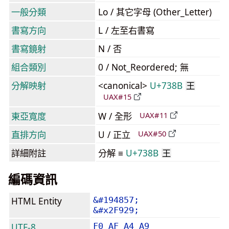
一般分類
Lo / 其它字母 (Other_Letter)
書寫方向
L / 左至右書寫
書寫鏡射
N / 否
組合類別
0 / Not_Reordered; 無
分解映射
<canonical>
U+738B
王
UAX#15
東亞寬度
W / 全形
UAX#11
直排方向
U / 正立
UAX#50
詳細附註
分解 ≡
U+738B
王
編碼資訊
HTML Entity
&#194857;
&#x2F929;
UTF-8
F0 AF A4 A9