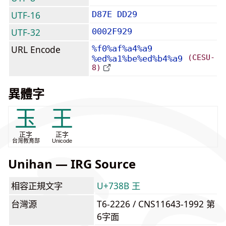
UTF-16
D87E DD29
UTF-32
0002F929
URL Encode
%f0%af%a4%a9
(CESU-
%ed%a1%be%ed%b4%a9
8)
異體字
玉
王
正字
正字
台灣教育部
Unicode
Unihan — IRG Source
相容正規文字
U+738B 王
台灣源
T6-2226 / CNS11643-1992 第
6字面