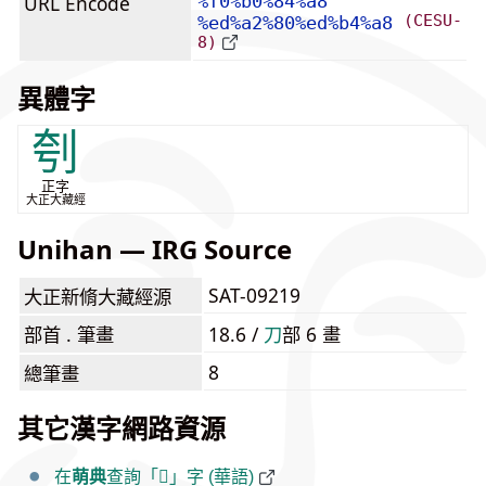
URL Encode
%f0%b0%84%a8
(CESU-
%ed%a2%80%ed%b4%a8
8)
異體字
刳
正字
大正大藏經
Unihan — IRG Source
SAT-09219
大正新脩大藏經源
部首 . 筆畫
18.6 /
⼑
部 6 畫
8
總筆畫
其它漢字網路資源
在
萌典
查詢「𰄨」字 (華語)