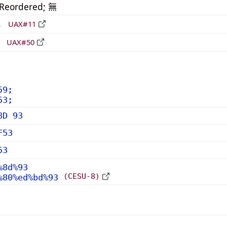
_Reordered; 無
形
UAX#11
立
UAX#50
59;
53;
8D 93
F53
53
%8d%93
(CESU-8)
%80%ed%bd%93