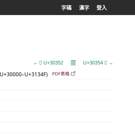
字碼
漢字
登入
𝄜
← 𰍒 U+30352
U+30354 𰍔 →
U+30000–U+3134F)
PDF表格