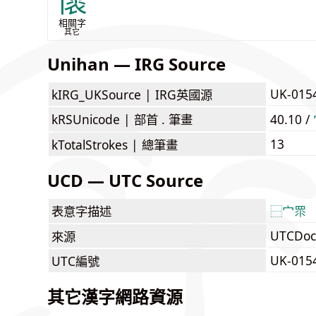
懷
相關字
其它
Unihan — IRG Source
UK-015
kIRG_UKSource |
IRG英國源
kRSUnicode |
部首 . 筆畫
40.10 /
13
kTotalStrokes |
總筆畫
UCD — UTC Source
表意字描述
⿱
宀
眔
UTCDoc
來源
UK-015
UTC編號
其它漢字網路資源