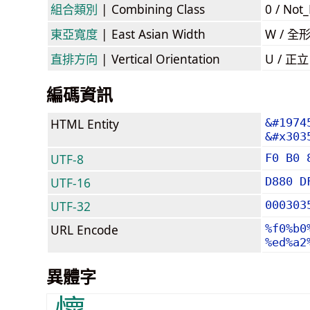
組合類別
| Combining Class
0 / Not
東亞寬度
| East Asian Width
W / 全
直排方向
| Vertical Orientation
U / 正
編碼資訊
HTML Entity
&#1974
&#x303
UTF-8
F0 B0 
UTF-16
D880 D
UTF-32
000303
URL Encode
%f0%b0
%ed%a2
異體字