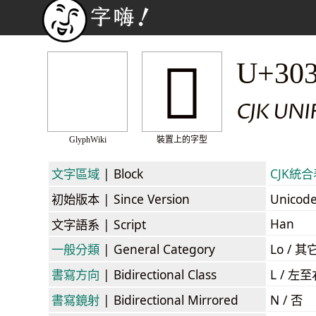
𰍓
U+30
CJK UNI
GlyphWiki
裝置上的字型
文字區域
| Block
CJK統合表
初始版本
| Since Version
Unicod
Han
文字語系
| Script
一般分類
| General Category
Lo / 其它
書寫方向
| Bidirectional Class
L / 左
書寫鏡射
| Bidirectional Mirrored
N / 否