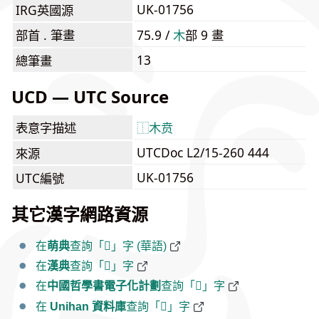
UK-01756
IRG英國源
部首 . 筆畫
75.9 /
⽊
部 9 畫
13
總筆畫
UCD — UTC Source
表意字描述
⿰
木
贲
UTCDoc L2/15-260 444
來源
UK-01756
UTC編號
其它漢字網路資源
在
萌典
查詢「𰗺」字 (華語)
在
漢典
查詢「𰗺」字
在
中國哲學書電子化計劃
查詢「𰗺」字
在
Unihan 資料庫
查詢「𰗺」字