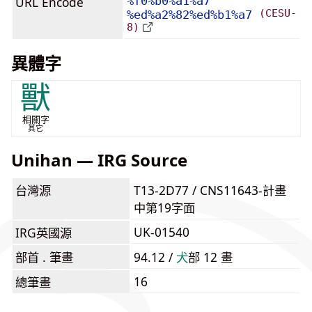
URL Encode
%f0%b0%a1%a7
(CESU-
%ed%a2%82%ed%b1%a7
8)
異體字
獸
相關字
其它
Unihan — IRG Source
台灣源
T13-2D77 / CNS11643-計畫
中第19字面
UK-01540
IRG英國源
部首 . 筆畫
94.12 /
⽝
部 12 畫
16
總筆畫