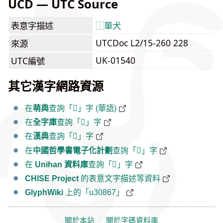
UCD — UTC Source
表意字描述
⿰
單
犬
UTCDoc L2/15-260 228
來源
UK-01540
UTC編號
其它漢字網路資源
在
萌典
查詢「𰡧」字 (華語)
在
全字庫
查詢「𰡧」字
在
漢典
查詢「𰡧」字
在
中國哲學書電子化計劃
查詢「𰡧」字
在
Unihan 資料庫
查詢「𰡧」字
CHISE Project
的表意文字描述等資料
GlyphWiki
上的「u30867」
關於本站
｜
關於字碼資料庫