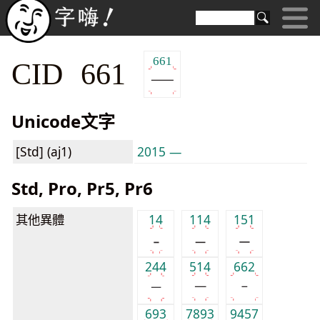
661
CID 661
Unicode文字
[Std] (aj1)
2015 ―
Std, Pro, Pr5, Pr6
其他異體
14
114
151
244
514
662
693
7893
9457