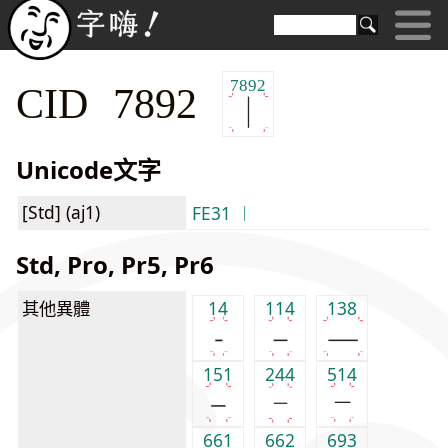
7892
CID 7892
Unicode文字
[Std] (aj1)
FE31 ︱
Std, Pro, Pr5, Pr6
其他異體
14
114
138
151
244
514
661
662
693